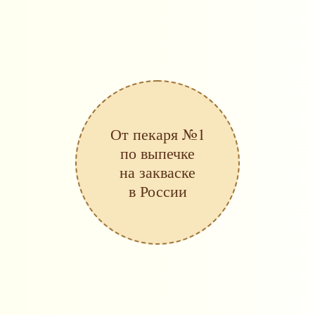
От пекаря №1
по выпечке
на закваске
в России